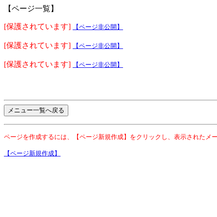
【ページ一覧】
[保護されています]
【ページ非公開】
[保護されています]
【ページ非公開】
[保護されています]
【ページ非公開】
ページを作成するには、【ページ新規作成】をクリックし、表示されたメ
【ページ新規作成】