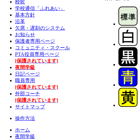
校歌
学校通信「ふれあい」
基本方針
沿革
欠席・遅刻のシステム
お知らせ
保護者専用ページ
コミュニティ・スクール
PTA役員専用ページ
[保護されています]
夜間学級
日記ページ
職員専用
[保護されています]
外部コーチ
[保護されています]
サイトマップ
操作方法
ホーム
夜間学級