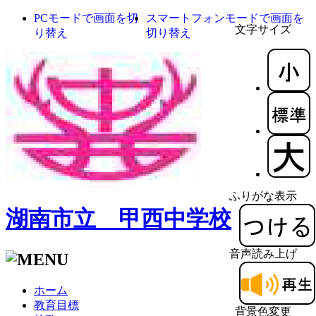
PCモードで画面を切
スマートフォンモードで画面を
文字サイズ
り替え
切り替え
ふりがな表示
湖南市立 甲西中学校
音声読み上げ
ホーム
教育目標
背景色変更