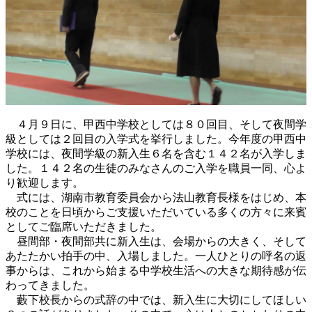
４月９日に、甲西中学校としては８０回目、そして夜間学
級としては２回目の入学式を挙行しました。今年度の甲西中
学校には、夜間学級の新入生６名を含む１４２名が入学しま
した。１４２名の生徒のみなさんのご入学を職員一同、心よ
り歓迎します。
式には、湖南市教育委員会から法山教育長様をはじめ、本
校のことを日頃からご支援いただいている多くの方々に来賓
としてご臨席いただきました。
昼間部・夜間部共に新入生は、会場からの大きく、そして
あたたかい拍手の中、入場しました。一人ひとりの呼名の返
事からは、これから始まる中学校生活への大きな期待感が伝
わってきました。
藪下校長からの式辞の中では、新入生に大切にしてほしい