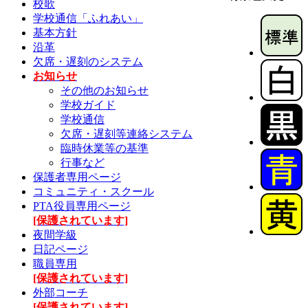
校歌
学校通信「ふれあい」
基本方針
沿革
欠席・遅刻のシステム
お知らせ
その他のお知らせ
学校ガイド
学校通信
欠席・遅刻等連絡システム
臨時休業等の基準
行事など
保護者専用ページ
コミュニティ・スクール
PTA役員専用ページ
[保護されています]
夜間学級
日記ページ
職員専用
[保護されています]
外部コーチ
[保護されています]