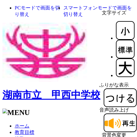
PCモードで画面を切
スマートフォンモードで画面を
文字サイズ
り替え
切り替え
ふりがな表示
湖南市立 甲西中学校
音声読み上げ
ホーム
教育目標
背景色変更