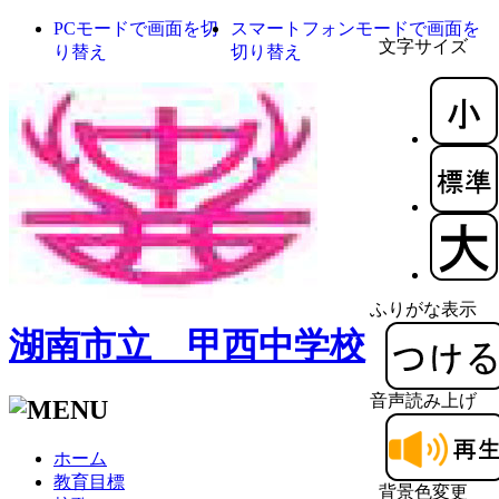
PCモードで画面を切
スマートフォンモードで画面を
文字サイズ
り替え
切り替え
ふりがな表示
湖南市立 甲西中学校
音声読み上げ
ホーム
教育目標
背景色変更