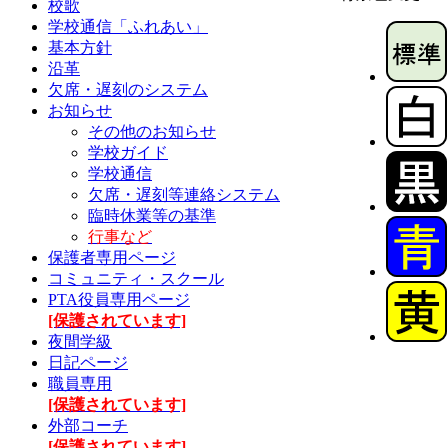
校歌
学校通信「ふれあい」
基本方針
沿革
欠席・遅刻のシステム
お知らせ
その他のお知らせ
学校ガイド
学校通信
欠席・遅刻等連絡システム
臨時休業等の基準
行事など
保護者専用ページ
コミュニティ・スクール
PTA役員専用ページ
[保護されています]
夜間学級
日記ページ
職員専用
[保護されています]
外部コーチ
[保護されています]