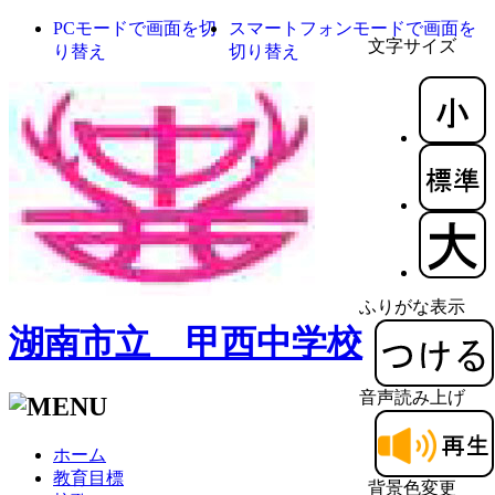
PCモードで画面を切
スマートフォンモードで画面を
文字サイズ
り替え
切り替え
ふりがな表示
湖南市立 甲西中学校
音声読み上げ
ホーム
教育目標
背景色変更