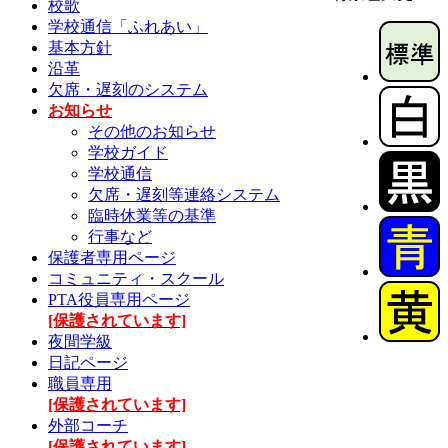
校歌
学校通信「ふれあい」
基本方針
沿革
欠席・遅刻のシステム
お知らせ
その他のお知らせ
学校ガイド
学校通信
欠席・遅刻等連絡システム
臨時休業等の基準
行事など
保護者専用ページ
コミュニティ・スクール
PTA役員専用ページ
[保護されています]
夜間学級
日記ページ
職員専用
[保護されています]
外部コーチ
[保護されています]