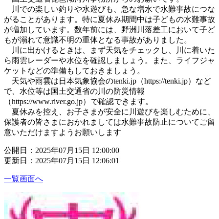
川での楽しい釣りや水遊びも、急な増水で水難事故につな
がることがあります。特に夏休み期間中は子どもの水難事故
が増加しています。数年前には、野洲川落差工において子ど
もが溺れて意識不明の重体となる事故がありました。
川に出かけるときは、まず天気をチェックし、川に着いた
ら雨雲レーダーや水位を確認しましょう。また、ライフジャ
ケットなどの準備もしておきましょう。
天気や雨雲は日本気象協会のtenki.jp（https://tenki.jp）など
で、水位等は国土交通省の川の防災情報
（https://www.river.go.jp）で確認できます。
夏休みを控え、お子さまが安全に川遊びを楽しむために、
保護者の皆さまにおかれましては水難事故防止についてご留
意いただけますようお願いします
公開日：2025年07月15日 12:00:00
更新日：2025年07月15日 12:06:01
一覧画面へ