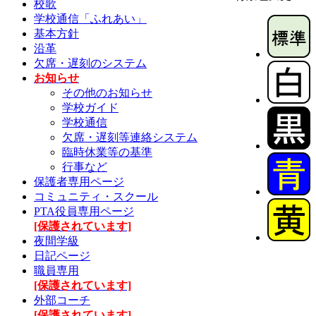
校歌
学校通信「ふれあい」
基本方針
沿革
欠席・遅刻のシステム
お知らせ
その他のお知らせ
学校ガイド
学校通信
欠席・遅刻等連絡システム
臨時休業等の基準
行事など
保護者専用ページ
コミュニティ・スクール
PTA役員専用ページ
[保護されています]
夜間学級
日記ページ
職員専用
[保護されています]
外部コーチ
[保護されています]