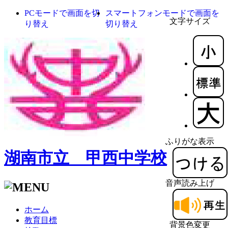
PCモードで画面を切
スマートフォンモードで画面を
文字サイズ
り替え
切り替え
ふりがな表示
湖南市立 甲西中学校
音声読み上げ
ホーム
教育目標
背景色変更