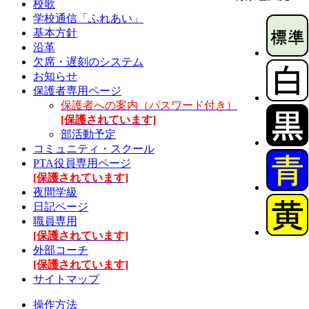
校歌
学校通信「ふれあい」
基本方針
沿革
欠席・遅刻のシステム
お知らせ
保護者専用ページ
保護者への案内（パスワード付き）
[保護されています]
部活動予定
コミュニティ・スクール
PTA役員専用ページ
[保護されています]
夜間学級
日記ページ
職員専用
[保護されています]
外部コーチ
[保護されています]
サイトマップ
操作方法