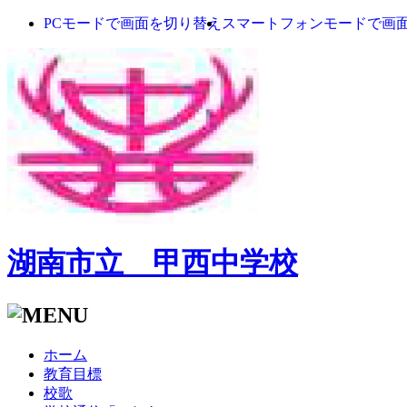
PCモードで画面を切り替え
スマートフォンモードで画
湖南市立 甲西中学校
ホーム
教育目標
校歌