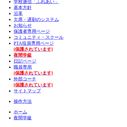
学校通信「ふれあい」
基本方針
沿革
欠席・遅刻のシステム
お知らせ
保護者専用ページ
コミュニティ・スクール
PTA役員専用ページ
[保護されています]
夜間学級
日記ページ
職員専用
[保護されています]
外部コーチ
[保護されています]
サイトマップ
操作方法
ホーム
夜間学級